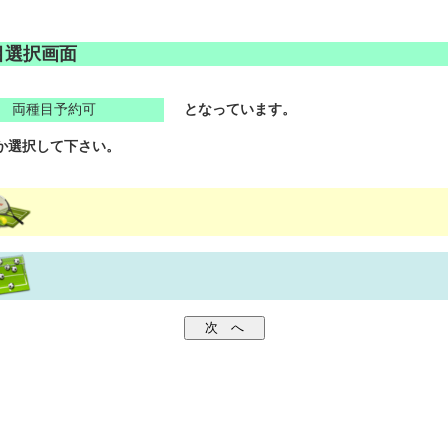
目選択画面
両種目予約可
となっています。
か選択して下さい。