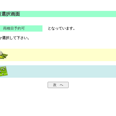
目選択画面
両種目予約可
となっています。
か選択して下さい。