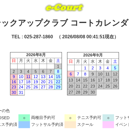
テックアップクラブ コートカレンダ
TEL : 025-287-1860 （ 2026/08/08 00:41:51現在）
2026年8月
2026年9月
日
月
火
水
木
金
土
日
月
火
水
木
金
土
1
1
2
3
4
5
2
3
4
5
6
7
8
6
7
8
9
10
11
12
9
10
11
12
13
14
15
13
14
15
16
17
18
19
16
17
18
19
20
21
22
20
21
22
23
24
25
26
23
24
25
26
27
28
29
27
28
29
30
30
31
ーの色
両種目予約可
テニス予約可
フット
OSED
○
○
○
ニス予約済
フットサル予約済
スクール
イベン