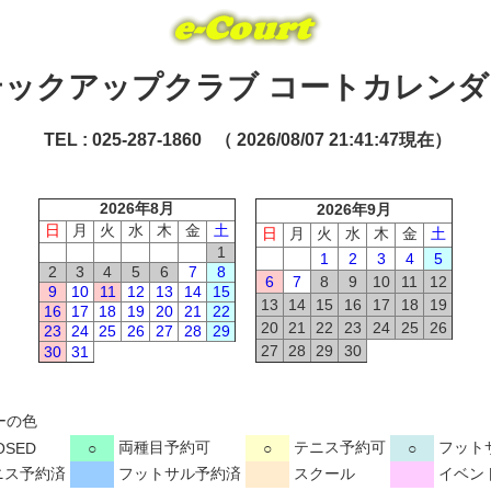
テックアップクラブ コートカレンダ
TEL : 025-287-1860 （ 2026/08/07 21:41:47現在）
2026年8月
2026年9月
日
月
火
水
木
金
土
日
月
火
水
木
金
土
1
1
2
3
4
5
2
3
4
5
6
7
8
6
7
8
9
10
11
12
9
10
11
12
13
14
15
13
14
15
16
17
18
19
16
17
18
19
20
21
22
20
21
22
23
24
25
26
23
24
25
26
27
28
29
27
28
29
30
30
31
ーの色
両種目予約可
テニス予約可
フット
OSED
○
○
○
ニス予約済
フットサル予約済
スクール
イベン