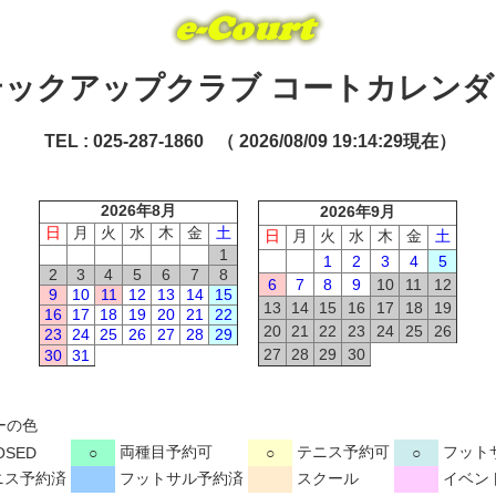
テックアップクラブ コートカレンダ
TEL : 025-287-1860 （ 2026/08/09 19:14:29現在）
2026年8月
2026年9月
日
月
火
水
木
金
土
日
月
火
水
木
金
土
1
1
2
3
4
5
2
3
4
5
6
7
8
6
7
8
9
10
11
12
9
10
11
12
13
14
15
13
14
15
16
17
18
19
16
17
18
19
20
21
22
20
21
22
23
24
25
26
23
24
25
26
27
28
29
27
28
29
30
30
31
ーの色
両種目予約可
テニス予約可
フット
OSED
○
○
○
ニス予約済
フットサル予約済
スクール
イベン